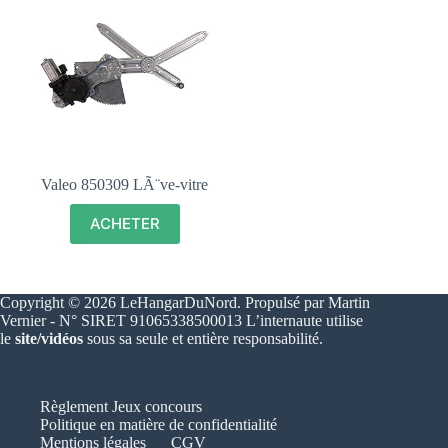
Valeo 850309 LÃ¨ve-vitre
ACHETER
Copyright © 2026 LeHangarDuNord. Propulsé par Martin
Vernier - N° SIRET 91065338500013 L’internaute utilise
le
site/vidéos
sous sa seule et entière responsabilité.
Règlement Jeux concours
Politique en matière de confidentialité
Mentions légales
CGV