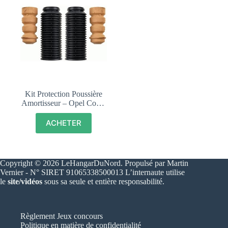
Kit Protection Poussière
Amortisseur – Opel Corsa
D (S07) – SACHS 900
019
ACHETER
Copyright © 2026 LeHangarDuNord. Propulsé par Martin
Vernier - N° SIRET 91065338500013 L’internaute utilise
le
site/vidéos
sous sa seule et entière responsabilité.
Règlement Jeux concours
Politique en matière de confidentialité