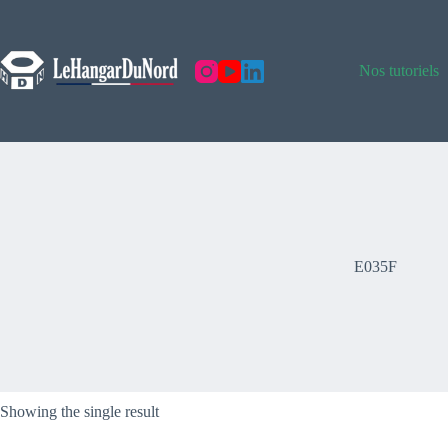
Skip
to
content
Nos tutoriels
E035F
Showing the single result