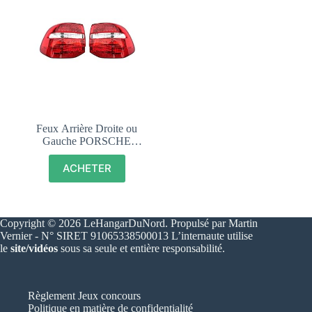
Feux Arrière Droite ou
Gauche PORSCHE
Cayenne 955 – (2007-
2009) – 95563148502
ACHETER
95563148602
Copyright © 2026 LeHangarDuNord. Propulsé par Martin
Vernier - N° SIRET 91065338500013 L’internaute utilise
le
site/vidéos
sous sa seule et entière responsabilité.
Règlement Jeux concours
Politique en matière de confidentialité