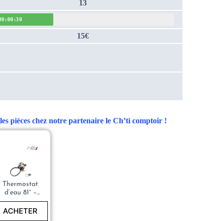
13
00:00:30
15€
es pièces chez notre partenaire le Ch’ti comptoir !
Thermostat
d’eau 81° –
PEUGEOT
205 –
ACHETER
QTH326K