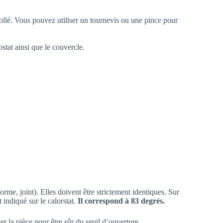
 collé. Vous pouvez utiliser un tournevis ou une pince pour
tat ainsi que le couvercle.
rme, joint). Elles doivent être strictement identiques. Sur
 indiqué sur le calorstat.
Il correspond à 83 degrés.
ter la pièce pour être sûr du seuil d’ouverture.