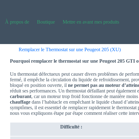
À propos de
Boutique
Mettre en avant mes produits
Remplacer le Thermostat sur une Peugeot 205 (XU)
Pourquoi remplacer le thermostat sur une Peugeot 205 GTI 
Un thermostat défectueux peut causer divers problèmes de performa
fermé, il empêche la circulation du liquide de refroidissement, p
bloqué en position ouverte, il
ne permet pas au moteur d’attein
réduit ses performances. Un thermostat défaillant peut également 
carburant
, car un moteur trop froid fonctionne de manière moins e
chauffage
dans l’habitacle en empêchant le liquide chaud d’atteind
symptômes, il est essentiel de remplacer rapidement le thermostat 
nous vous expliquons étape par étape comment réaliser cette inte
Difficulté :