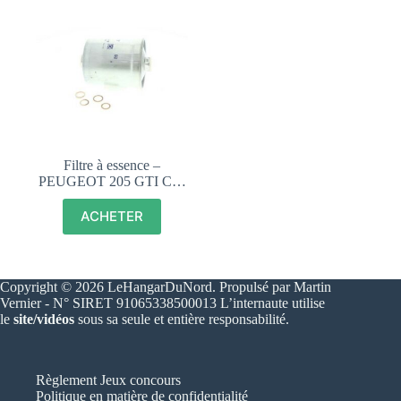
Filtre à essence –
PEUGEOT 205 GTI CTI
1.6 1.9 – 156710
ACHETER
Copyright © 2026 LeHangarDuNord. Propulsé par Martin
Vernier - N° SIRET 91065338500013 L’internaute utilise
le
site/vidéos
sous sa seule et entière responsabilité.
Règlement Jeux concours
Politique en matière de confidentialité