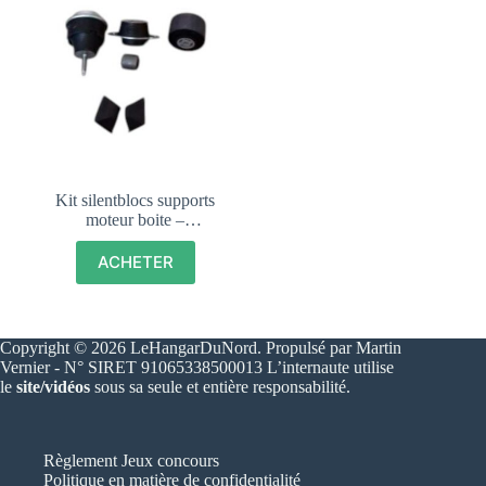
Kit silentblocs supports
moteur boite –
PEUGEOT 205 GTI –
DTURBO – DIESEL –
ACHETER
184373
Copyright © 2026 LeHangarDuNord. Propulsé par Martin
Vernier - N° SIRET 91065338500013 L’internaute utilise
le
site/vidéos
sous sa seule et entière responsabilité.
Règlement Jeux concours
Politique en matière de confidentialité