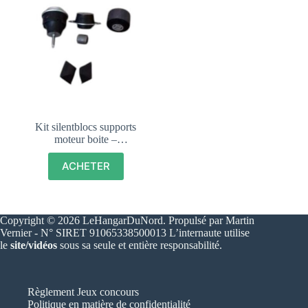
Kit silentblocs supports
moteur boite –
PEUGEOT 205 GTI –
DTURBO – DIESEL –
ACHETER
184373
Copyright © 2026 LeHangarDuNord. Propulsé par Martin
Vernier - N° SIRET 91065338500013 L’internaute utilise
le
site/vidéos
sous sa seule et entière responsabilité.
Règlement Jeux concours
Politique en matière de confidentialité