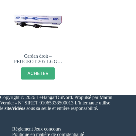
Cardan droit –
PEUGEOT 205 1.6 GTI
CTI, DTURBO, DIESEL
– 327369
ACHETER
Copyright © 2026 LeHangarDuNord. Propulsé par Martin
Vernier - N° SIRET 91065338500013 L’internaute utilise
le
site/vidéos
sous sa seule et entière responsabilité.
Règlement Jeux concours
Politique en matière de confidentialité