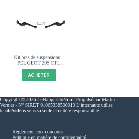
Kit bras de suspensions –
PEUGEOT 205 CTI-
DIESEL-ESSENCE –
19310 19311
ACHETER
Copyright © 2026 LeHangarDuNord. Propulsé par Martin
Vernier - N° SIRET 91065338500013 L’internaute utilise
le
site/vidéos
sous sa seule et entière responsabilité.
Règlement Jeux concours
Politique en matière de confidentialité