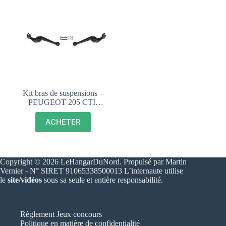
Kit bras de suspensions –
PEUGEOT 205 CTI-
DIESEL-ESSENCE –
19310 19311
ACHETER
Copyright © 2026 LeHangarDuNord. Propulsé par Martin
Vernier - N° SIRET 91065338500013 L’internaute utilise
le
site/vidéos
sous sa seule et entière responsabilité.
Règlement Jeux concours
Politique en matière de confidentialité