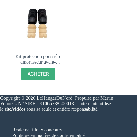
Kit protection poussière
amortisseur avant-
PEUGEOT 205 GTI,
CTI, TOUS MODELES
ACHETER
– 503340
Copyright © 2026 LeHangarDuNord. Propulsé par Martin
Vernier - N° SIRET 91065338500013 L’internaute utilise
le
site/vidéos
sous sa seule et entière responsabilité.
Règlement Jeux concours
Politique en matière de confidentialité