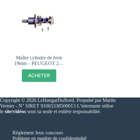
Maître cylindre de frein
19mm – PEUGEOT 205
GTI, RALLYE,
DTURBO – 460189
ACHETER
Copyright © 2026 LeHangarDuNord. Propulsé par Martin
Vernier - N° SIRET 91065338500013 L’internaute utilise
le
site/vidéos
sous sa seule et entière responsabilité.
Règlement Jeux concours
Politique en matière de confidentialité