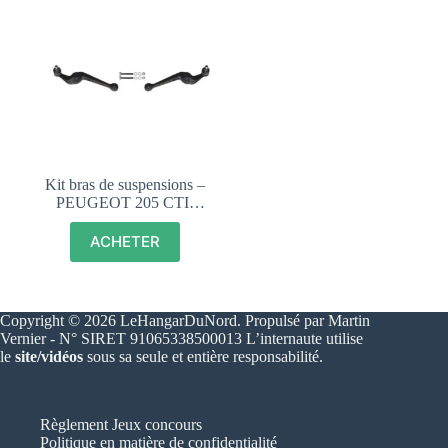
Kit bras de suspensions –
PEUGEOT 205 CTI-
DIESEL-ESSENCE –
19310 19311
ACHETER
Copyright © 2026 LeHangarDuNord. Propulsé par Martin
Vernier - N° SIRET 91065338500013 L’internaute utilise
le
site/vidéos
sous sa seule et entière responsabilité.
Règlement Jeux concours
Politique en matière de confidentialité