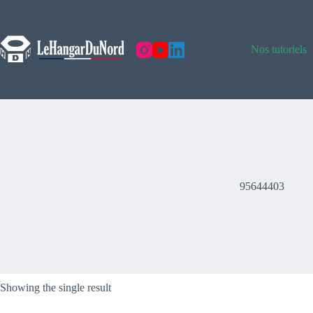
Skip
to
content
Nos tutoriels
95644403
Showing the single result