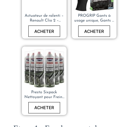
Actuateur de ralenti –
PROGRIP Gants à
Renault Clio 2 –
usage unique, Gants à
B28/00 Actionneur
usage unique extra
fort, nitrile, 2x plus
ACHETER
ACHETER
épais, Gants à usage
unique avec structure
diamant, de travail
pour atelier, industrie
& montage, 50
pcs/boîte
Presto Sixpack
Nettoyant pour Freins
Power
ACHETER