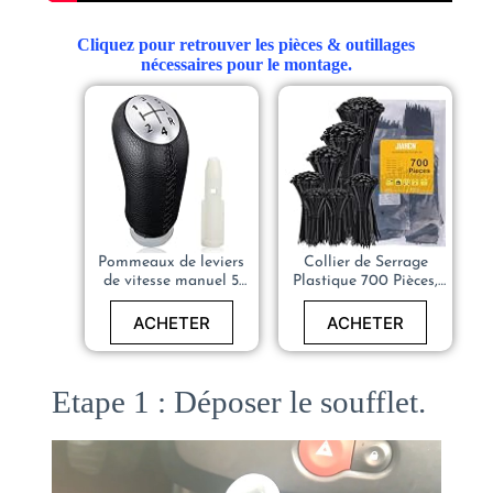
Cliquez pour retrouver les pièces & outillages
nécessaires pour le montage.
Pommeaux de leviers
Collier de Serrage
de vitesse manuel 5
Plastique 700 Pièces,
vitesses pour Renault
Serflex
Clio III 2005-09,
100/150/200/250/300mm
ACHETER
ACHETER
Megane 2 Laguna 2
X 3.6mm
2003-09, Clio 4 2012-
19 Noir Cuir, avec
Etape 1 : Déposer le soufflet.
Adaptateur