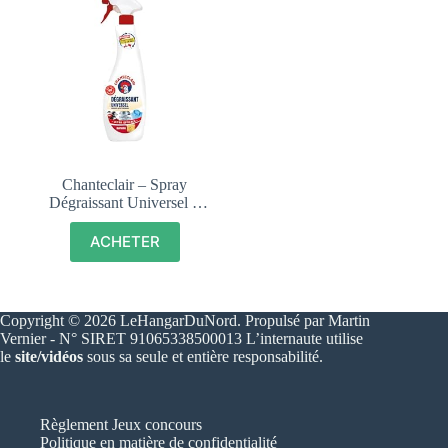
Chanteclair – Spray
Dégraissant Universel –
600 ml
ACHETER
Copyright © 2026 LeHangarDuNord. Propulsé par Martin
Vernier - N° SIRET 91065338500013 L’internaute utilise
le
site/vidéos
sous sa seule et entière responsabilité.
Règlement Jeux concours
Politique en matière de confidentialité