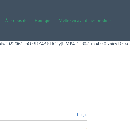
À propos de
Boutique
Mettre en avant mes produits
ads/2022/06/TmOr3RZ4ASHC2yji_MP4_1280-1.mp4 0 0 votes Bravo ! Votr
Login