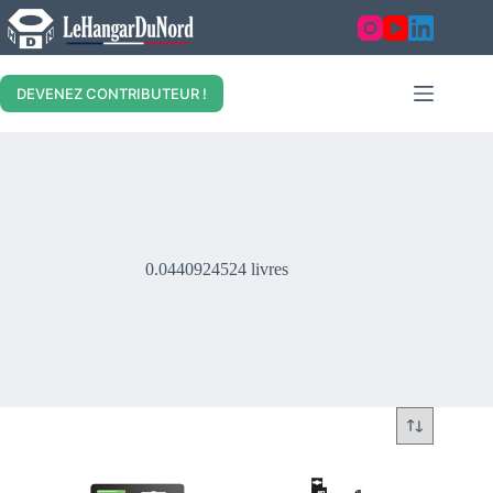
Skip
to
content
DEVENEZ CONTRIBUTEUR !
0.0440924524 livres