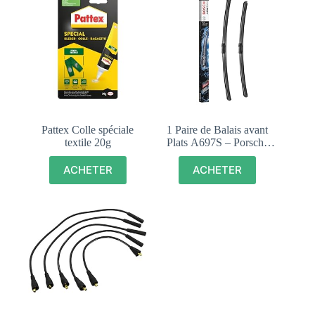
Pattex Colle spéciale
1 Paire de Balais avant
textile 20g
Plats A697S – Porsche
911 (991) – (981) – (992)
– (982)
ACHETER
ACHETER