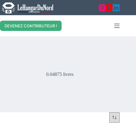
Skip
to
content
DEVENEZ CONTRIBUTEUR !
0.04875 livres