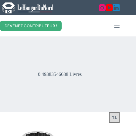
Skip
to
content
DEVENEZ CONTRIBUTEUR !
0.49383546688 Livres