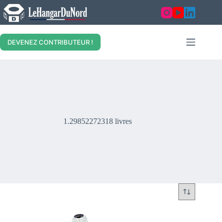
Skip
to
content
DEVENEZ CONTRIBUTEUR !
1.29852272318 livres