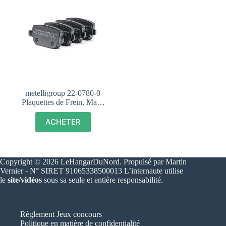
metelligroup 22-0780-0
Plaquettes de Frein, Made
in Italy, PiÃ¨ce de
Rechange pour Voiture,
ACHETER
CertifiÃ©s ECE R90,
Sans Cuivre
Copyright © 2026 LeHangarDuNord. Propulsé par Martin
Vernier - N° SIRET 91065338500013 L’internaute utilise
le
site/vidéos
sous sa seule et entière responsabilité.
Règlement Jeux concours
Politique en matière de confidentialité