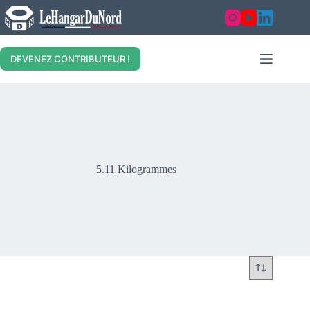
Skip
to
content
DEVENEZ CONTRIBUTEUR !
5.11 Kilogrammes