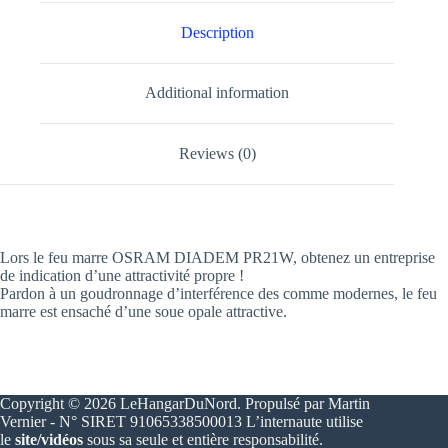
Description
Additional information
Reviews (0)
Lors le feu marre OSRAM DIADEM PR21W, obtenez un entreprise
de indication d’une attractivité propre !
Pardon à un goudronnage d’interférence des comme modernes, le feu
marre est ensaché d’une soue opale attractive.
Copyright © 2026 LeHangarDuNord. Propulsé par Martin
Vernier - N° SIRET 91065338500013 L’internaute utilise
le
site/vidéos
sous sa seule et entière responsabilité.