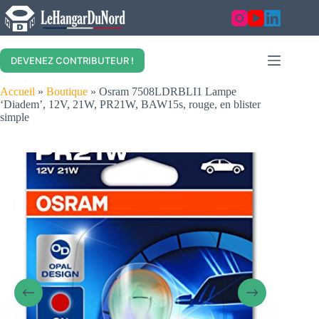
Skip
to
content
DEVENEZ CONTRIBUTEUR !
Accueil
»
Boutique
»
Osram 7508LDRBLI1 Lampe
‘Diadem’, 12V, 21W, PR21W, BAW15s, rouge, en blister
simple