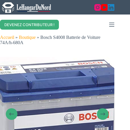
Skip
to
content
DEVENEZ CONTRIBUTEUR !
Accueil
»
Boutique
»
Bosch S4008 Batterie de Voiture
74A/h-680A