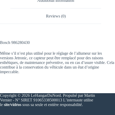
Additional information
Reviews (0)
Bosch 986280430
Même s’il n’est plus utilisé pour le réglage de l’allumeur sur les
versions Jetronic, ce capteur peut être remplacé pour des raisons
esthétiques, de maintenance préventive, ou en cas d’usure visible. Cela
contribue à la conservation du véhicule dans un état d’origine
impeccable.
Copyright © 2026 LeHangarDuNord. Propulsé par Martin
Vernier - N° SIRET 91065338500013 L’internaute utilise
le
site/vidéos
sous sa seule et entière responsabilité.