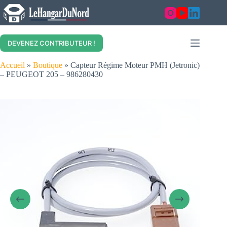
Skip
to
content
DEVENEZ CONTRIBUTEUR !
Accueil
»
Boutique
»
Capteur Régime Moteur PMH (Jetronic)
– PEUGEOT 205 – 986280430