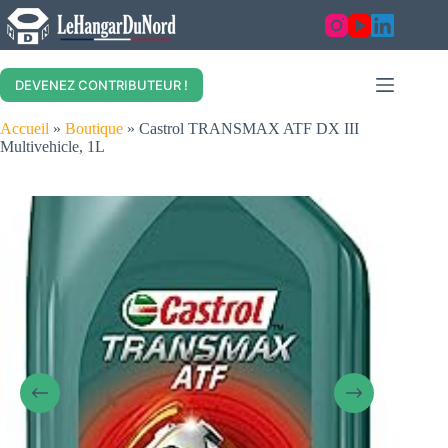
Skip
to
content
DEVENEZ CONTRIBUTEUR !
Accueil
»
Boutique
»
Castrol TRANSMAX ATF DX III
Multivehicle, 1L