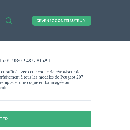
DEVENEZ CONTRIBUTEUR !
8152F1 9680194877 815291
t raffiné avec cette coque de rétroviseur de
arfaitement à tous les modèles de Peugeot 207,
pour remplacer une coque endommagée ou
cule.
TER