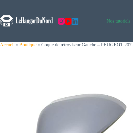
Skip
to
content
Nos tutoriels
Accueil
»
Boutique
»
Coque de rétroviseur Gauche – PEUGEOT 207