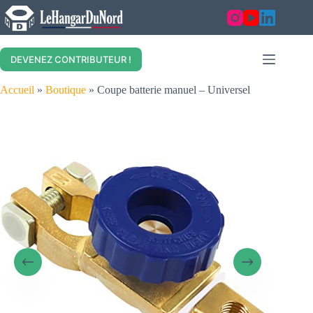
Skip
to
content
DEVENEZ CONTRIBUTEUR !
Accueil
»
Boutique
»
Coupe batterie manuel – Universel