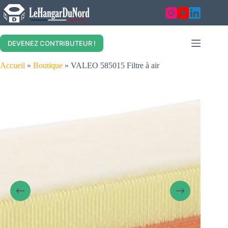
Skip
to
content
DEVENEZ CONTRIBUTEUR !
Accueil
»
Boutique
»
VALEO 585015 Filtre à air