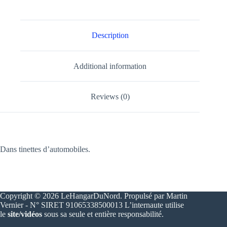
Description
Additional information
Reviews (0)
Dans tinettes d’automobiles.
Copyright © 2026 LeHangarDuNord. Propulsé par Martin
Vernier - N° SIRET 91065338500013 L’internaute utilise
le
site/vidéos
sous sa seule et entière responsabilité.