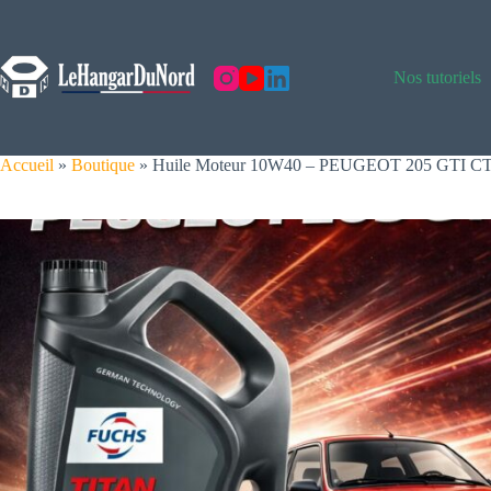
Skip
to
content
Nos tutoriels
Accueil
»
Boutique
»
Huile Moteur 10W40 – PEUGEOT 205 GTI C