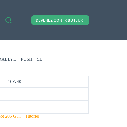
DEVENEZ CONTRIBUTEUR !
 RALLYE – FUSH – 5L
10W40
ot 205 GTI – Tutoriel