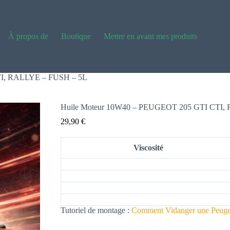
À propos de
Boutique
Mettre en avant mes produits
TI, RALLYE – FUSH – 5L
Huile Moteur 10W40 – PEUGEOT 205 GTI CTI,
29,90
€
Viscosité
Tutoriel de montage :
Comment Vidanger une Peuge