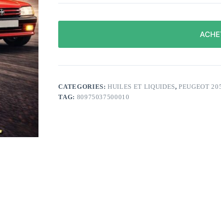
ACHE
CATEGORIES:
HUILES ET LIQUIDES
,
PEUGEOT 20
TAG:
80975037500010