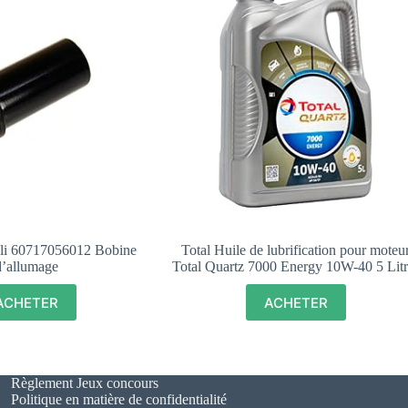
lli 60717056012 Bobine
Total Huile de lubrification pour moteu
d’allumage
Total Quartz 7000 Energy 10W-40 5 Litr
ACHETER
ACHETER
Règlement Jeux concours
Politique en matière de confidentialité