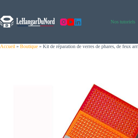
Skip
to
content
Nos tutoriels
Accueil
»
Boutique
»
Kit de réparation de verres de phares, de feux arr