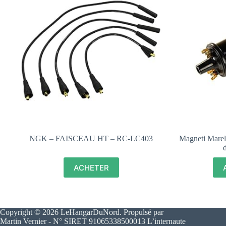
NGK – FAISCEAU HT – RC-LC403
Magneti Mare
ACHETER
Copyright © 2026 LeHangarDuNord. Propulsé par
Martin Vernier - N° SIRET 91065338500013 L’internaute