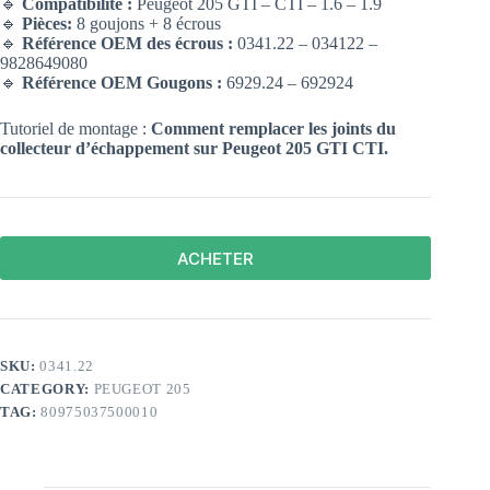
🔹
Compatibilité :
Peugeot 205 GTI – CTI – 1.6 – 1.9
🔹
Pièces:
8 goujons + 8 écrous
🔹
Référence OEM des écrous :
0341.22 – 034122 –
9828649080
🔹
Référence OEM Gougons :
6929.24 – 692924
Tutoriel de montage :
Comment remplacer les joints du
collecteur d’échappement sur Peugeot 205
GTI CTI.
ACHETER
SKU:
0341.22
CATEGORY:
PEUGEOT 205
TAG:
80975037500010