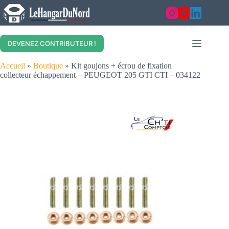
Skip
to
content
DEVENEZ CONTRIBUTEUR !
Accueil
»
Boutique
»
Kit goujons + écrou de fixation
collecteur échappement – PEUGEOT 205 GTI CTI – 034122