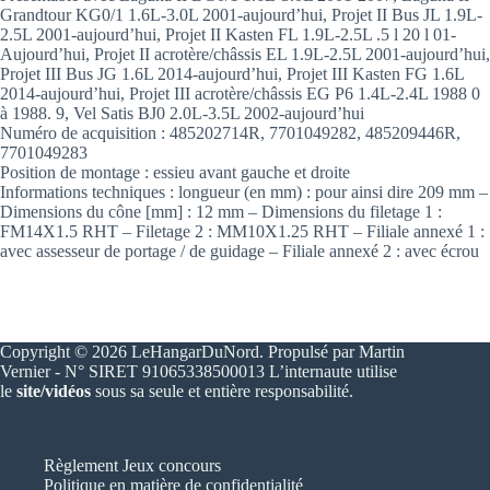
Grandtour KG0/1 1.6L-3.0L 2001-aujourd’hui, Projet II Bus JL 1.9L-
2.5L 2001-aujourd’hui, Projet II Kasten FL 1.9L-2.5L .5 l 20 l 01-
Aujourd’hui, Projet II acrotère/châssis EL 1.9L-2.5L 2001-aujourd’hui,
Projet III Bus JG 1.6L 2014-aujourd’hui, Projet III Kasten FG 1.6L
2014-aujourd’hui, Projet III acrotère/châssis EG P6 1.4L-2.4L 1988 0
à 1988. 9, Vel Satis BJ0 2.0L-3.5L 2002-aujourd’hui
Numéro de acquisition : 485202714R, 7701049282, 485209446R,
7701049283
Position de montage : essieu avant gauche et droite
Informations techniques : longueur (en mm) : pour ainsi dire 209 mm –
Dimensions du cône [mm] : 12 mm – Dimensions du filetage 1 :
FM14X1.5 RHT – Filetage 2 : MM10X1.25 RHT – Filiale annexé 1 :
avec assesseur de portage / de guidage – Filiale annexé 2 : avec écrou
Copyright © 2026 LeHangarDuNord. Propulsé par Martin
Vernier - N° SIRET 91065338500013 L’internaute utilise
le
site/vidéos
sous sa seule et entière responsabilité.
Règlement Jeux concours
Politique en matière de confidentialité