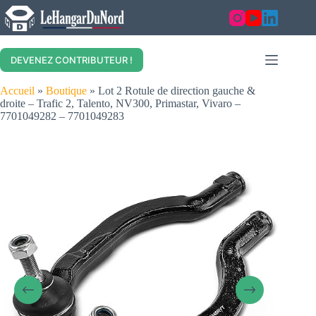
Skip
to
content
DEVENEZ CONTRIBUTEUR !
Accueil
»
Boutique
»
Lot 2 Rotule de direction gauche &
droite – Trafic 2, Talento, NV300, Primastar, Vivaro –
7701049282 – 7701049283