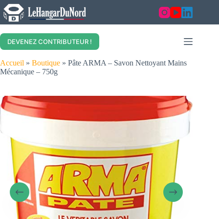
Skip
to
content
DEVENEZ CONTRIBUTEUR !
Accueil
»
Boutique
»
Pâte ARMA – Savon Nettoyant Mains
Mécanique – 750g