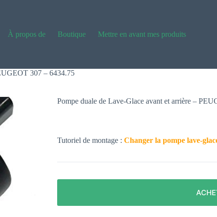
À propos de
Boutique
Mettre en avant mes produits
 PEUGEOT 307 – 6434.75
Pompe duale de Lave-Glace avant et arrière – P
Tutoriel de montage :
Changer la pompe lave-glac
ACHE