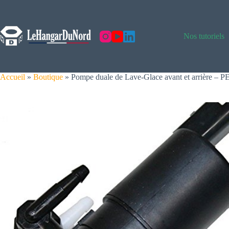
Skip
to
content
Nos tutoriels
Accueil
»
Boutique
»
Pompe duale de Lave-Glace avant et arrière –