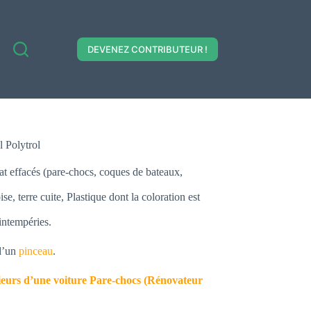
DEVENEZ CONTRIBUTEUR !
l Polytrol
coat effacés (pare-chocs, coques de bateaux,
e, terre cuite, Plastique dont la coloration est
intempéries.
 d’un
pinceau
.
rieurs d’une voiture Pare-chocs (Rénovateur