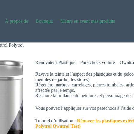
À propos de
Boutique
Mettre en avant mes produits
trol Polytrol
Rénovateur Plastique – Pare chocs voiture – Owatro
Ravive la teinte et l’aspect des plastiques et du gel
meubles de jardin, les stores).
Régénère marbres, carrelages, pierres tombales, ardois
affectée par le temps.
Restaure la brillance de peintures et personnage des 
Vous pouvez l’appliquer sur vos parechocs à l’aide
Tutoriel d’utilisation :
Rénover les plastiques exté
Polytrol Owatrol Test)