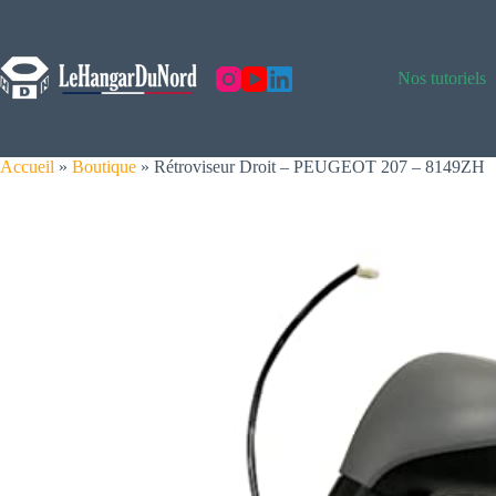
Skip
to
content
Nos tutoriels
Accueil
»
Boutique
»
Rétroviseur Droit – PEUGEOT 207 – 8149ZH