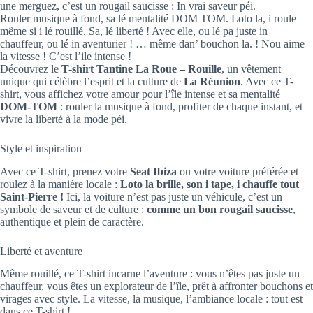
une merguez, c’est un rougail saucisse : In vrai saveur péi.
Rouler musique à fond, sa lé mentalité DOM TOM. Loto la, i roule
même si i lé rouillé. Sa, lé liberté ! Avec elle, ou lé pa juste in
chauffeur, ou lé in aventurier ! … même dan’ bouchon la. ! Nou aime
la vitesse ! C’est l’ile intense !
Découvrez le
T-shirt Tantine La Roue – Rouille
, un vêtement
unique qui célèbre l’esprit et la culture de
La Réunion
. Avec ce T-
shirt, vous affichez votre amour pour l’île intense et sa mentalité
DOM-TOM
: rouler la musique à fond, profiter de chaque instant, et
vivre la liberté à la mode péi.
Style et inspiration
Avec ce T-shirt, prenez votre
Seat Ibiza
ou votre voiture préférée et
roulez à la manière locale :
Loto la brille, son i tape, i chauffe tout
Saint-Pierre !
Ici, la voiture n’est pas juste un véhicule, c’est un
symbole de saveur et de culture :
comme un bon rougail saucisse
,
authentique et plein de caractère.
Liberté et aventure
Même rouillé, ce T-shirt incarne l’aventure : vous n’êtes pas juste un
chauffeur, vous êtes un explorateur de l’île, prêt à affronter bouchons et
virages avec style. La vitesse, la musique, l’ambiance locale : tout est
dans ce T-shirt !