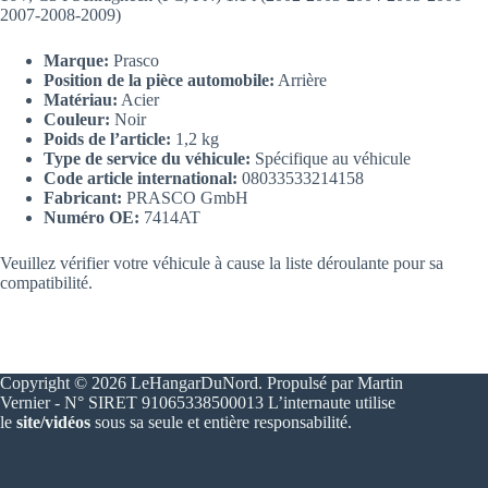
2007-2008-2009)
Marque:
Prasco
Position de la pièce automobile:
Arrière
Matériau:
Acier
Couleur:
Noir
Poids de l’article:
1,2 kg
Type de service du véhicule:
Spécifique au véhicule
Code article international:
08033533214158
Fabricant:
PRASCO GmbH
Numéro OE:
7414AT
Veuillez vérifier votre véhicule à cause la liste déroulante pour sa
compatibilité.
Copyright © 2026 LeHangarDuNord. Propulsé par Martin
Vernier - N° SIRET 91065338500013 L’internaute utilise
le
site/vidéos
sous sa seule et entière responsabilité.