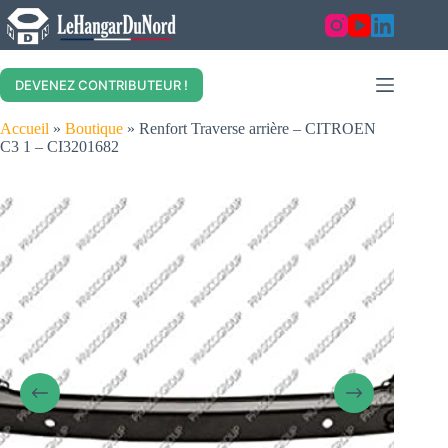
Skip
to
content
DEVENEZ CONTRIBUTEUR !
Accueil
»
Boutique
»
Renfort Traverse arrière – CITROEN
C3 1 – CI3201682