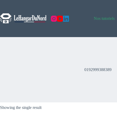
Skip
to
content
Nos tutoriels
0192999388389
Showing the single result