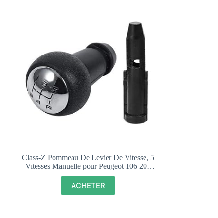
Class-Z Pommeau De Levier De Vitesse, 5
Vitesses Manuelle pour Peugeot 106 206
306 406 107 207 301 307 308 407 2008
3008 / Citroen C2 C4 Saxo XSARA
ACHETER
Picasso BERLING