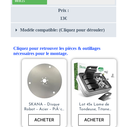
00H25
Prix :
13€
Modèle compatible: (Cliquez pour dérouler)
Cliquez pour retrouver les pièces & outillages
nécessaires pour le montage.
SKANA – Disque
Lot 45x Lame de
Robot – Acier – PiÃ¨ce
Tondeuse, Titane
De Rechange – Plaque
Robot Tondeuses
Protection/Friction Des
Husqvarn 105, 310, 315,
ACHETER
ACHETER
Lames – Pour
320, 420, 430x, R40i