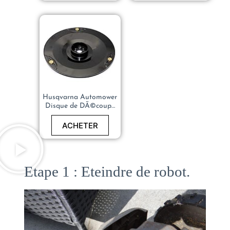
Tondeuses Robots
Husqvarna Automower
420, 430X, 440, 450X,
520, 550 – Epaisseur
1,2 mm – DiamÃ¨tre
211 mm
Husqvarna Automower
Disque de DÃ©coupe
Trennschreibe 420
430x 440 450x 520 550
ACHETER
Etape 1 : Eteindre de robot.