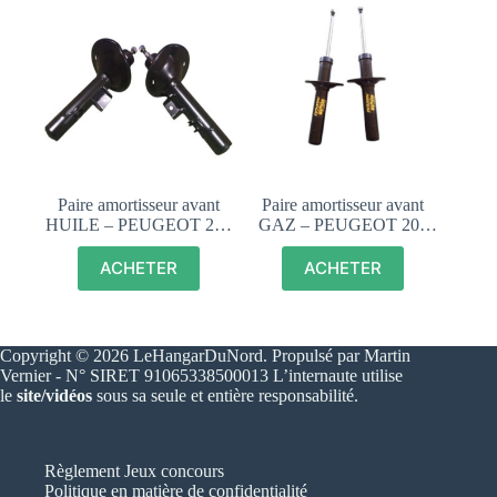
Paire amortisseur avant
Paire amortisseur avant
HUILE – PEUGEOT 205
GAZ – PEUGEOT 205
GTI, RALLYE,
TOUS MODELES
DTURBO – RECORD
SAUF GTI ET DTURBO
ACHETER
ACHETER
MAXIGAZ
– RECORD MAXIGAZ
Copyright © 2026 LeHangarDuNord. Propulsé par Martin
Vernier - N° SIRET 91065338500013 L’internaute utilise
le
site/vidéos
sous sa seule et entière responsabilité.
Règlement Jeux concours
Politique en matière de confidentialité