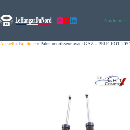
Skip
to
content
Nos tutoriels
Accueil
»
Boutique
»
Paire amortisseur avant GAZ – PEUGEO