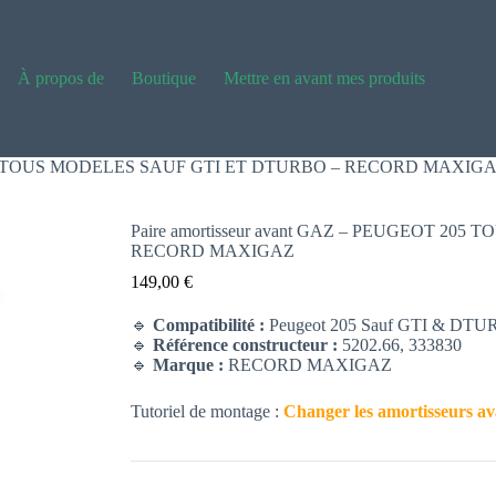
À propos de
Boutique
Mettre en avant mes produits
T 205 TOUS MODELES SAUF GTI ET DTURBO – RECORD MAXIG
Paire amortisseur avant GAZ – PEUGEOT 20
RECORD MAXIGAZ
149,00
€
🔹
Compatibilité :
Peugeot 205 Sauf GTI & DT
🔹
Référence constructeur :
5202.66, 333830
🔹
Marque :
RECORD MAXIGAZ
Tutoriel de montage :
Changer les amortisseurs av