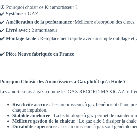
🎯 Pourquoi choisir ce Kit amortisseur ?
✔️
Système :
GAZ
✔️
Amélioration de la performance :
Meilleure absorption des chocs, 
✔️
Livré avec :
2 amortisseur
✔️ Montage facile :
Remplacement rapide avec un simple outillage et gr
✔️ Pièce Neuve fabriquée en France
Pourquoi Choisir des Amortisseurs à Gaz plutôt qu’à Huile ?
Les amortisseurs à gaz, comme les GAZ RECORD MAXIGAZ, offrent plus
Réactivité accrue
: Les amortisseurs à gaz bénéficient d’une press
chaque impulsion.
Stabilité améliorée
: La technologie à gaz permet de maintenir un
Meilleure gestion de la chaleur
: Le gaz aide à dissiper la chal
Durabilité supérieure
: Les amortisseurs à gaz sont généralement