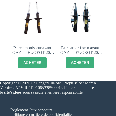
Paire amortisseur avant
Paire amortisseur avant
GAZ – PEUGEOT 205
GAZ – PEUGEOT 205
TOUS MODELES
GTI, RALLYE,
SAUF GTI ET DTURBO
DTURBO – SUPER
ACHETER
ACHETER
– RECORD MAXIGAZ
RECORD MAXIGAZ
Copyright © 2026 LeHangarDuNord. Propulsé par Martin
Vernier - N° SIRET 91065338500013 L’internaute utilise
le
site/vidéos
sous sa seule et entière responsabilité.
Règlement Jeux concours
Politique en matière de confidentialité