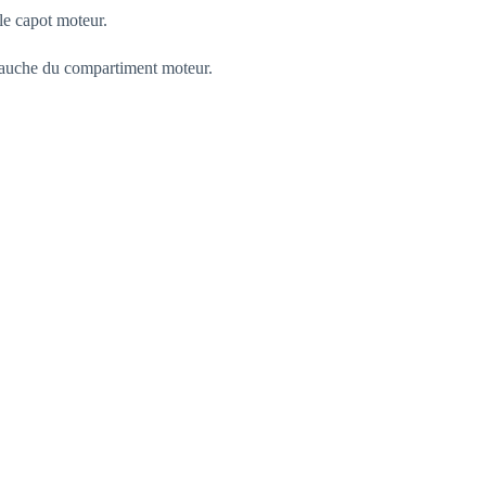
structure
 le capot moteur.
diamant, de
travail pour
atelier,
à gauche du compartiment moteur.
industrie &
montage, 50
pcs/boîte