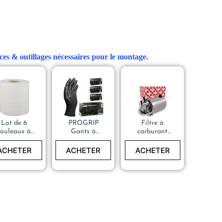
ces & outillages nécessaires pour le montage.
Lot de 6
PROGRIP
Filtre à
rouleaux à
Gants à
carburant
dévidage
usage
(gasoil) –
pier Essuie
unique,
Qashqai
ACHETER
ACHETER
ACHETER
tout
Gants à
(J11), Xtrail,
Mécanicien
usage unique
Kadjar,
extra fort,
Koleos II –
nitrile, 2x
Felbi 106911
plus épais,
Gants à
usage unique
avec