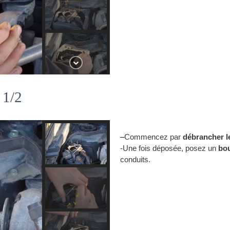
 1/2
–
Commencez par 
débrancher le
-Une fois déposée, posez un 
bo
conduits.