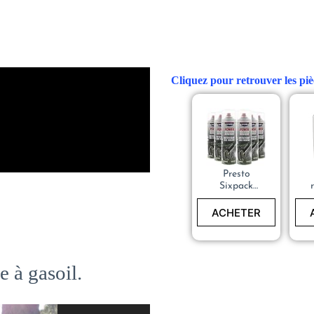
Cliquez pour retrouver les piè
Presto
Sixpack
Nettoyant
pour Freins
Pa
ACHETER
Power
e à gasoil.