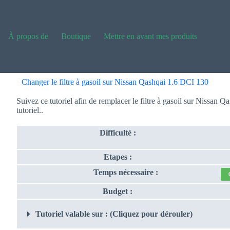
À propos de
Boutique
Mettre en avant mes produits
Changer le filtre à gasoil sur Nissan Qashqai 1.6 DCI 130
Suivez ce tutoriel afin de remplacer le filtre à gasoil sur Nissan Q
tutoriel..
Difficulté :
Etapes :
Temps nécessaire :
Budget :
Tutoriel valable sur : (Cliquez pour dérouler)