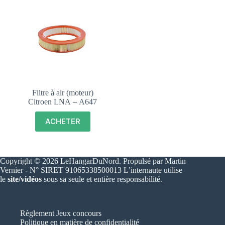
Filtre à air (moteur)
Citroen LNA – A647
ACHETER
Copyright © 2026 LeHangarDuNord. Propulsé par Martin
Vernier - N° SIRET 91065338500013 L’internaute utilise
le
site/vidéos
sous sa seule et entière responsabilité.
Règlement Jeux concours
Politique en matière de confidentialité