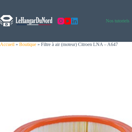
Skip
to
content
Nos tutoriels
Accueil
»
Boutique
»
Filtre à air (moteur) Citroen LNA – A647